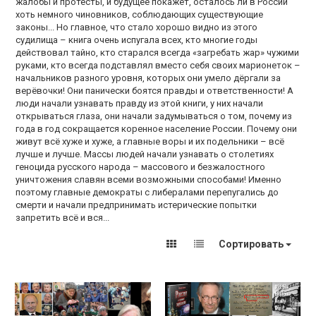
жалобы и протесты, и будущее покажет, осталось ли в России
хоть немного чиновников, соблюдающих существующие
законы... Но главное, что стало хорошо видно из этого
судилища – книга очень испугала всех, кто многие годы
действовал тайно, кто старался всегда «загребать жар» чужими
руками, кто всегда подставлял вместо себя своих марионеток –
начальников разного уровня, которых они умело дёргали за
верёвочки! Они панически боятся правды и ответственности! А
люди начали узнавать правду из этой книги, у них начали
открываться глаза, они начали задумываться о том, почему из
года в год сокращается коренное население России. Почему они
живут всё хуже и хуже, а главные воры и их подельники – всё
лучше и лучше. Массы людей начали узнавать о столетиях
геноцида русского народа – массового и безжалостного
уничтожения славян всеми возможными способами! Именно
поэтому главные демократы с либералами перепугались до
смерти и начали предпринимать истерические попытки
запретить всё и вся...
Сортировать