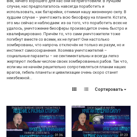
век, ничего хорошего для нас они не приготовили. В лучшем
случае, нас предполагалось навсегда поработить и
использовать, как батарейки, отнимая нашу жизненную силу. В
худшем случае – уничтожить всю биосферу на планете. Кстати,
это мы сейчас и наблюдаем: из-за того, что поработить всех не
удалось, уничтожение биосферы производится очень быстро и
квалифицировано. Причём то, что сами уничтожители тоже
погибнут вместе со всеми, их не пугает! Они настолько
зомбированы, что напрочь отключён не только их разум, но и
инстинкт самосохранения. Хозяева уничтожителей –
социальные паразиты – не сентиментальны и всегда легко
жертвуют любым числом своих зомбированных рабов. Так что,
если мы не начнём решительно сопротивляться планам наших
врагов, гибель планеты и цивилизации очень скоро станет
неизбежной...
Сортировать
01:36
01:23