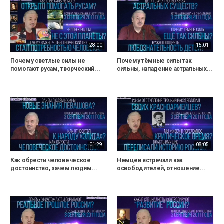
28:00
15:01
Почему светлые силы не
Почему тёмные силы так
помогают русам, творческий...
сильны, нападение астральных...
01:29
08:05
Как обрести человеческое
Немцев встречали как
достоинство, зачем людям...
освободителей, отношение...