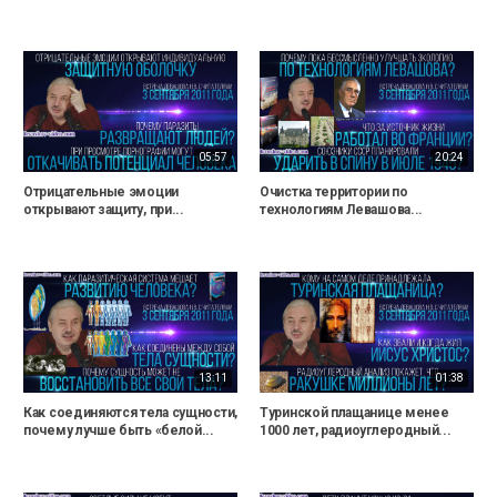
05:57
20:24
Отрицательные эмоции
Очистка территории по
открывают защиту, при...
технологиям Левашова...
13:11
01:38
Как соединяются тела сущности,
Туринской плащанице менее
почему лучше быть «белой...
1000 лет, радиоуглеродный...