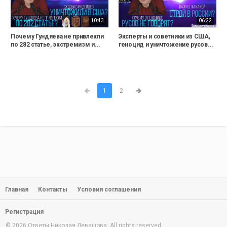
10:43
06:22
Почему Гундяева не привлекли
Эксперты и советники из США,
по 282 статье, экстремизм и...
геноцид и уничтожение русов...
1
2
Главная
Контакты
Условия соглашения
Регистрация
© 2026 Ответы Николая Левашова. All rights reserved