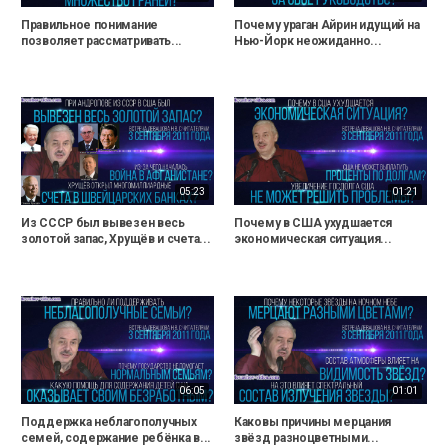
Правильное понимание
Почему ураган Айрин идущий на
позволяет рассматривать...
Нью-Йорк неожиданно...
05:23
01:21
Из СССР был вывезен весь
Почему в США ухудшается
золотой запас, Хрущёв и счета...
экономическая ситуация...
06:05
01:01
Поддержка неблагополучных
Каковы причины мерцания
семей, содержание ребёнка в...
звёзд разноцветными...