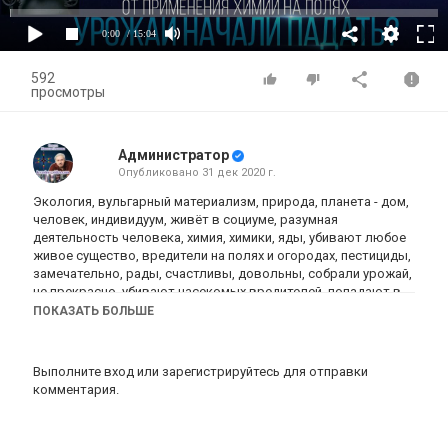
0:00
/ 15:04
592
просмотры
Администратор
Опубликовано
31 дек 2020 г.
Экология, вульгарный материализм, природа, планета - дом,
человек, индивидуум, живёт в социуме, разумная
деятельность человека, химия, химики, яды, убивают любое
живое существо, вредители на полях и огородах, пестициды,
замечательно, рады, счастливы, довольны, собрали урожай,
не прекрасно, убивают насекомых вредителей, попадают в
грунт, грунтовые воды, реки, водопроводные трубы, озёра,
ПОКАЗАТЬ БОЛЬШЕ
моря, юг Франции, курорты, промышленность, сельское
хозяйство, получать отдых, заболевание, шли в моря и
океаны, оседали на дне, химические процессы, ядовитые
Выполните вход
или
зарегистрируйтесь
для отправки
газы, газовая камера, прихлопнули человека, приезжает ещё
комментария.
более больным, не только на французских пляжах,
гормональные препараты для женщин, туалет,
очистительные сооружения, люди пьют эту воду, химия для