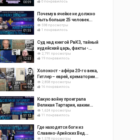
0 понравилось
00:59
Почему в ячейке не должно
быть больше 25 человек...
598 просмотры
1 понравилось
01:55
Суд над книгой РвКЗ, тайный
иудейский царь, факты -...
2,791 просмотры
19 понравилось
12:53
Холокост - афёра 20-го века,
Гитлер – еврей, крематории...
2,858 просмотры
16 понравилось
14:50
Какую войну проиграла
Великая Тартария, каким...
1,624 просмотры
11 понравилось
11:12
Где находятся боги из
Славяно-Арийских Вед...
1,578 просмотры