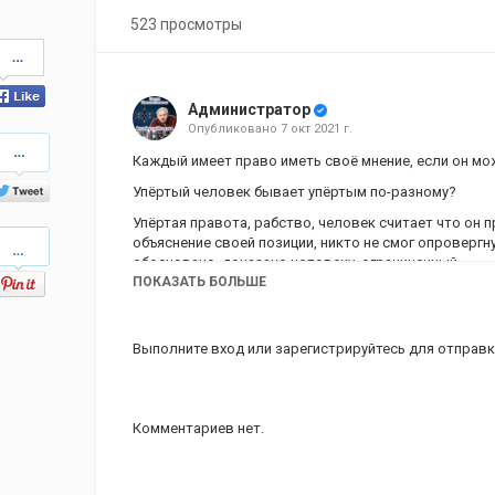
523 просмотры
Share
on
Facebook
Администратор
Опубликовано
7 окт 2021 г.
Share
on
Каждый имеет право иметь своё мнение, если он мо
Twitter
Упёртый человек бывает упёртым по-разному?
Упёртая правота, рабство, человек считает что он п
Pinterest
объяснение своей позиции, никто не смог опровергн
обосновано, доказано человеку, ограниченный.
ПОКАЗАТЬ БОЛЬШЕ
Отрывок из встречи Левашова Николая Викторовича с 
ролике обработан звук, добавлена заставка.
#Упёртость #Мнение #Доказать #Левашов
Выполните вход
или
зарегистрируйтесь
для отправк
Категория
15.02.2008 - Встреча с участн
Теги
Упёртая правота
,
рабство
,
чел
упёртый человек
,
объяснение
Комментариев нет.
позиции
,
иметь своё мнение
,
ограниченный
,
15.02.2008