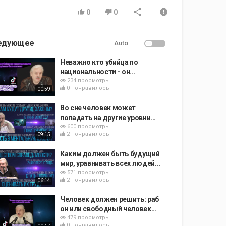
0
0
едующее
Auto
Неважно кто убийца по
национальности - он...
234 просмотры
0 понравилось
00:59
Во сне человек может
попадать на другие уровни...
600 просмотры
2 понравилось
09:15
Каким должен быть будущий
мир, уравнивать всех людей...
571 просмотры
2 понравилось
06:14
Человек должен решить: раб
он или свободный человек...
479 просмотры
0 понравилось