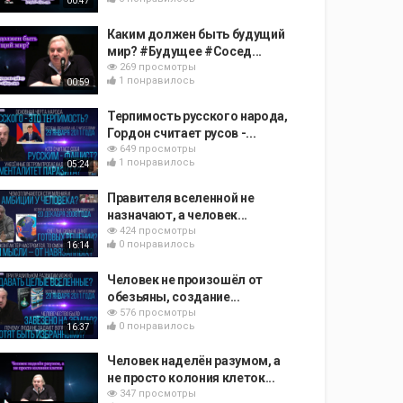
00:47
Каким должен быть будущий
мир? #Будущее #Сосед...
269 просмотры
1 понравилось
00:59
Терпимость русского народа,
Гордон считает русов -...
649 просмотры
1 понравилось
05:24
Правителя вселенной не
назначают, а человек...
424 просмотры
0 понравилось
16:14
Человек не произошёл от
обезьяны, создание...
576 просмотры
0 понравилось
16:37
Человек наделён разумом, а
не просто колония клеток...
347 просмотры