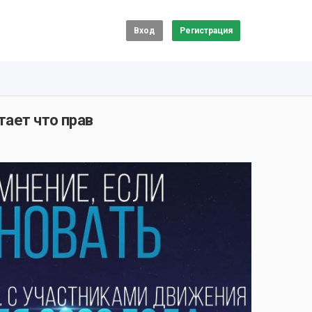
Вход
Регистрация
тает что прав