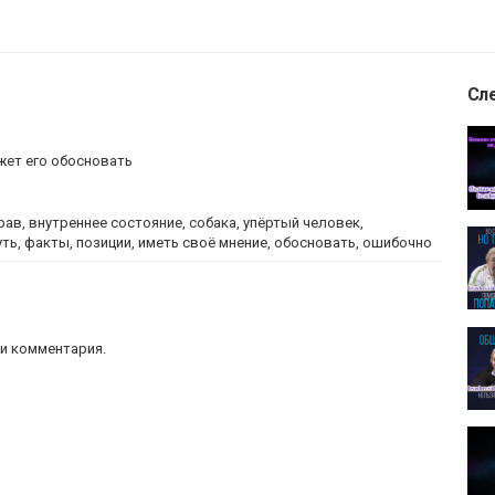
Сл
жет его обосновать
рав, внутреннее состояние, собака, упёртый человек,
уть, факты, позиции, иметь своё мнение, обосновать, ошибочно
участниками Движения 15.02.2008. № 21: 2:14:03 - 2:14:53. В
и комментария.
иками Движения
овек считает что он прав
,
внутреннее состояние
,
собака
,
 своей позиции
,
никто не смог опровергнуть
,
факты
,
обосновать
,
ошибочно обосновано
,
доказано человеку
,