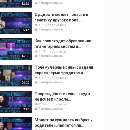
7 понравилось
12:52
Сущность может попасть в
генетику другого пола...
1,272 просмотры
7 понравилось
05:12
Как происходит образование
планетарных систем и...
8,134 просмотры
7 понравилось
14:06
Почему чёрные силы создали
евреев гермафродитами...
1,614 просмотры
7 понравилось
06:02
Повреждённые гены никуда
не исчезли после...
1,354 просмотры
7 понравилось
09:12
Может ли сущность выбрать
родителей, является ли...