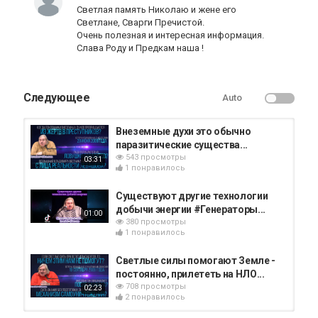
Светлая память Николаю и жене его
Категория
Светлане, Сварги Пречистой.
20.06.2009 - Встреча с читателями
Очень полезная и интересная информация.
Теги
Слава Роду и Предкам наша !
тёмные силы
,
накрыли нашу систему полем
,
генератором
,
чёрные
,
паразиты
,
избавиться
,
создали
оболочку
,
влияет
,
использовали пси генераторы
,
Следующее
висели в другом измерении
,
не физически
Auto
,
влияли на
людей
,
практически все были уничтожены
,
Зеркало
моей души
,
человечество выходит после кризиса
,
Внеземные духи это обычно
сразу все не проснутся
,
система на земном уровне
паразитические существа...
осталось прежней
,
была раньше
,
люди в спящем
543 просмотры
03:31
состоянии
,
наша задача это изменить
,
сделать всё
1 понравилось
возможное
,
20.06.2009
Существуют другие технологии
добычи энергии #Генераторы...
01:00
380 просмотры
1 понравилось
Светлые силы помогают Земле -
постоянно, прилететь на НЛО...
708 просмотры
02:23
2 понравилось