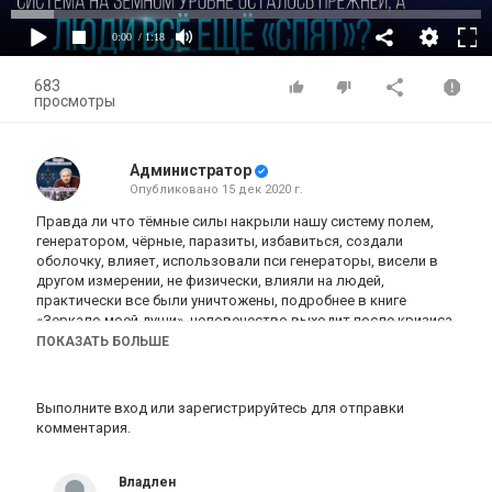
0:00
/ 1:18
683
просмотры
Администратор
Опубликовано
15 дек 2020 г.
Правда ли что тёмные силы накрыли нашу систему полем,
генератором, чёрные, паразиты, избавиться, создали
оболочку, влияет, использовали пси генераторы, висели в
другом измерении, не физически, влияли на людей,
практически все были уничтожены, подробнее в книге
«Зеркало моей души», человечество выходит после кризиса,
сразу все не проснутся, система на земном уровне осталось
ПОКАЗАТЬ БОЛЬШЕ
прежней, была раньше, люди в спящем состоянии, наша
задача это изменить, сделать всё возможное.
Выполните вход
или
зарегистрируйтесь
для отправки
Отрывок из встречи Левашова Николая Викторовича с
комментария.
читателями 20.06.2009. № 36: 2:52:40 - 2:53:42. В ролике
обработан звук, добавлена заставка, добавлены
иллюстрации.
Владлен