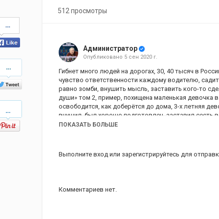
512 просмотры
Share
on
Facebook
Администратор
Опубликовано
5 сен 2020 г.
Share
on
Гибнет много людей на дорогах, 30, 40 тысяч в Росс
Twitter
чувство ответственности каждому водителю, садитс
равно зомби, внушить мысль, заставить кого-то сде
души» том 2, пример, похищена маленькая девочка в
Pinterest
освободится, как доберётся до дома, 3-х летняя де
внушил, был хорошо подготовлен, заставил сесть в
действия, ломать всех людей, заставлять делать чт
ПОКАЗАТЬ БОЛЬШЕ
понимал всю ответственность, лучшие побуждения, 
человека, взял и отвёз, уничтожили, не жалко, поря
просветление знанием, болванчики не нужны, хватит
Выполните вход
или
зарегистрируйтесь
для отправк
Отрывок из встречи Левашова Николая Викторовича с 
обработан звук, добавлена заставка, добавлены ил
Комментариев нет.
Категория
20.06.2009 - Встреча с читател
Теги
Гибнут люди на дорогах
,
безоп
автомобиль - оружие
,
хороший
девочка
,
сломал волю челове