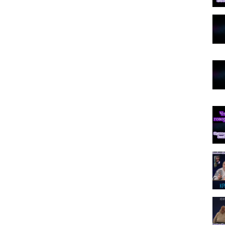
 правильно
,
не мой метод
,
нести просветление
,
человек
 быть хорошими
,
убрали человека
,
не жалко
,
порядок на
нность
,
просветление знанием
,
болванчики не нужны
,