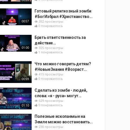
00:59
Готовый религиозный зомби
#БогИзбрал #Христианство...
00:57
352 просмотры
0 понравилось
Брать ответственность за
действие...
01:00
325 просмотры
1 понравилось
Что можно говорить детям?
#НовыеЗнания #Возраст...
415 просмотры
0 понравилось
00:59
Сделать из зомби - людей,
слова: «я - руса» могут...
629 просмотры
0 понравилось
01:10
Полезные ископаемые на
Земле можно восстановить...
230 просмотры