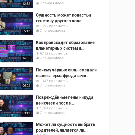
7 понравилось
12:52
Сущность может попасть в
генетику другого пола...
1,272 просмотры
7 понравилось
05:12
Как происходит образование
планетарных систем и...
8,129 просмотры
7 понравилось
14:06
Почему чёрные силы создали
евреев гермафродитами...
1,613 просмотры
7 понравилось
06:02
Повреждённые гены никуда
не исчезли после...
1,354 просмотры
7 понравилось
09:12
Может ли сущность выбрать
родителей, является ли...