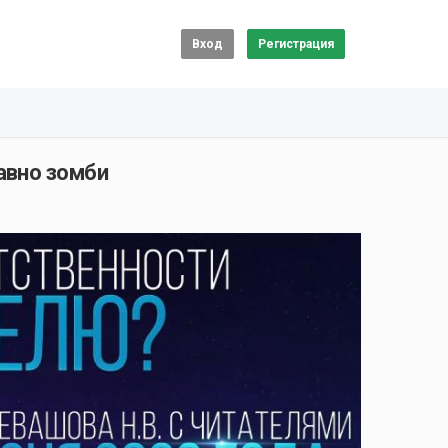
Вход
Регистрация
авно зомби