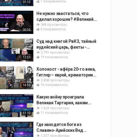
1 понравилось
01:12
Не нужно хвастаться, что
сделал хорошее? #Великий...
348 просмотры
0 понравилось
00:59
Суд над книгой РвКЗ, тайный
иудейский царь, факты -...
2,791 просмотры
19 понравилось
12:53
Холокост - афёра 20-го века,
Гитлер – еврей, крематории...
2,858 просмотры
16 понравилось
14:50
Какую войну проиграла
Великая Тартария, каким...
1,624 просмотры
11 понравилось
11:12
Где находятся боги из
Славяно-Арийских Вед...
1,577 просмотры