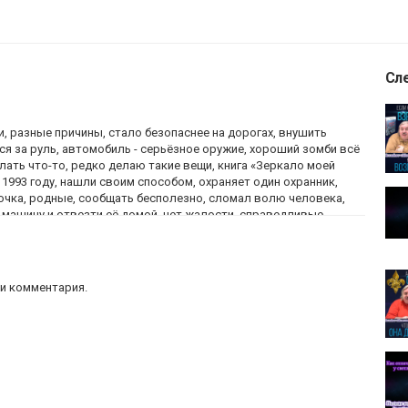
Сл
ии, разные причины, стало безопаснее на дорогах, внушить
я за руль, автомобиль - серьёзное оружие, хороший зомби всё
лать что-то, редко делаю такие вещи, книга «Зеркало моей
 1993 году, нашли своим способом, охраняет один охранник,
вочка, родные, сообщать бесполезно, сломал волю человека,
 машину и отвезти её домой, нет жалости, справедливые
о правильно, не мой метод, нести просветление, человек сам
биороботы не могут быть хорошими, не для таких целей, убрали
док на дорогах, воспитать в людях ответственность,
.
и комментария.
читателями 20.06.2009. № 23: 2:04:45 - 2:07:42. В ролике
люстрации.
ями
аснее
,
внушить ответственность каждому водителю
,
 зомби
,
внушить мысль
,
Зеркало моей души
,
похищена
ка
,
нет жалости
,
справедливые действия
,
ломать всех