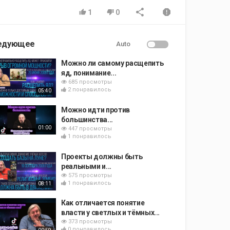
1
0
едующее
Auto
Можно ли самому расщепить
яд, понимание...
685 просмотры
2 понравилось
05:40
Можно идти против
большинства...
01:00
447 просмотры
1 понравилось
Проекты должны быть
реальными и...
575 просмотры
1 понравилось
08:11
Как отличается понятие
власти у светлых и тёмных...
373 просмотры
0 понравилось