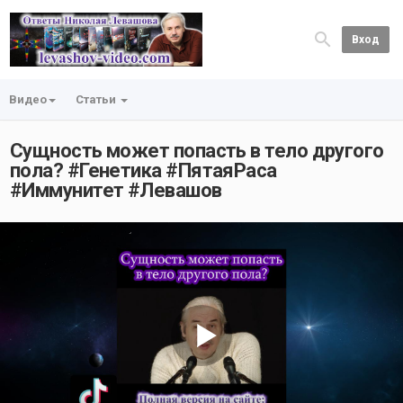
Вход
Видео
Статьи
Сущность может попасть в тело другого
пола? #Генетика #ПятаяРаса
#Иммунитет #Левашов