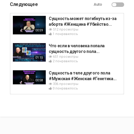
Следующее
Auto
Сущность может погибнуть из-за
аборта #Женщина #Убийство...
512 просмотры
00:59
1 понравилось
Что если в человека попала
сущность другого пола...
651 просмотры
01:15
2 понравилось
Сущность в теле другого пола
#Мужская #Женская #Генетика...
00:58
336 просмотры
0 понравилось
Можно ли сущность потрогать
руками, эфирное тело...
672 просмотры
01:11
0 понравилось
Потоки материй, которые
проходят через тело человека -...